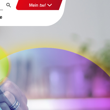
Mein
twl
re