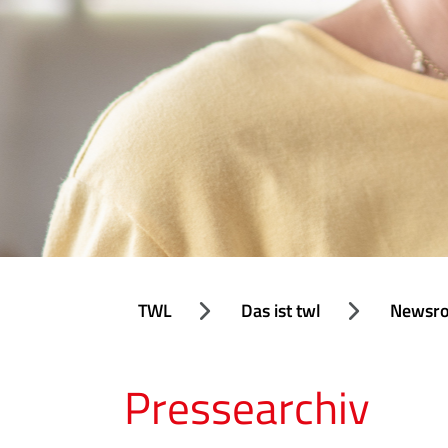
TWL
Das ist twl
Newsr
Pressearchiv