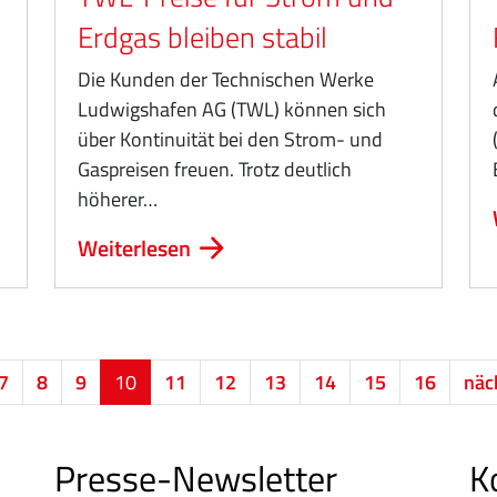
Erdgas bleiben stabil
Die Kunden der Technischen Werke
Ludwigshafen AG (TWL) können sich
über Kontinuität bei den Strom- und
Gaspreisen freuen. Trotz deutlich
höherer…
Weiterlesen
7
8
9
10
11
12
13
14
15
16
näc
Presse-Newsletter
K