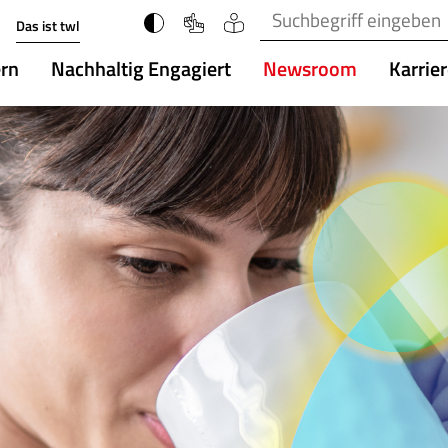
Suchbegriff(e)
Das ist twl
ern
Nachhaltig Engagiert
Newsroom
Karrie