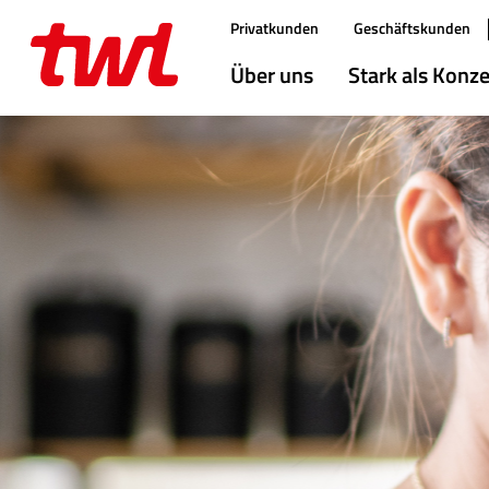
Direktlink:
Privatkunden
Geschäftskunden
Hauptmenü
Über uns
Stark als Konz
Inhalt