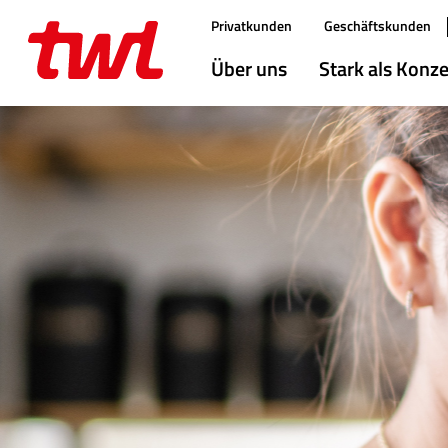
Direktlink:
Privatkunden
Geschäftskunden
Hauptmenü
Über uns
Stark als Konz
Inhalt