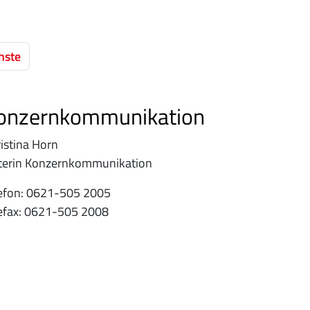
hste
onzernkommunikation
istina Horn
iterin Konzernkommunikation
efon: 0621-505 2005
efax: 0621-505 2008