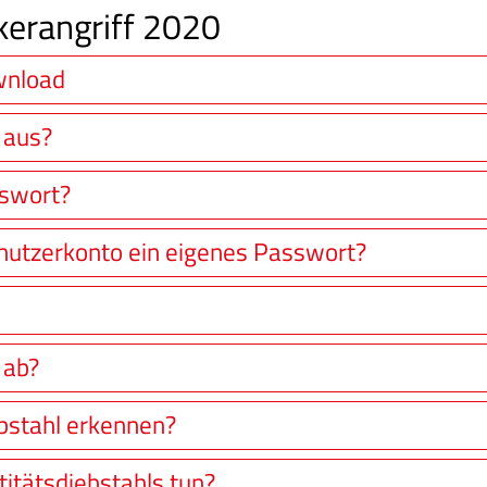
erangriff 2020
wnload
 aus?
sswort?
nutzerkonto ein eigenes Passwort?
 ab?
ebstahl erkennen?
titätsdiebstahls tun?