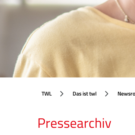
TWL
Das ist twl
Newsr
Pressearchiv