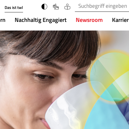
Suchbegriff(e)
Das ist twl
ern
Nachhaltig Engagiert
Newsroom
Karrie