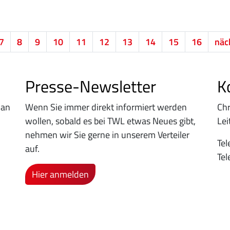
7
8
9
10
11
12
13
14
15
16
näc
Presse-Newsletter
K
 an
Wenn Sie immer direkt informiert werden
Chr
wollen, sobald es bei TWL etwas Neues gibt,
Le
nehmen wir Sie gerne in unserem Verteiler
Tel
auf.
Tel
Hier anmelden