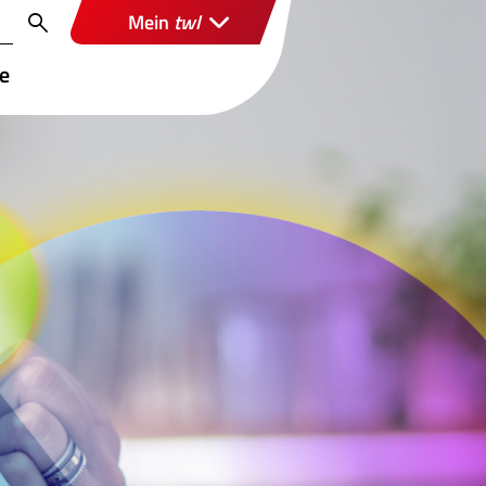
Mein
twl
re