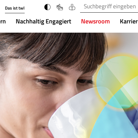
Suchbegriff(e)
Das ist twl
ern
Nachhaltig Engagiert
Newsroom
Karrie