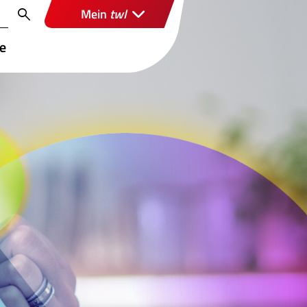
Mein
twl
re