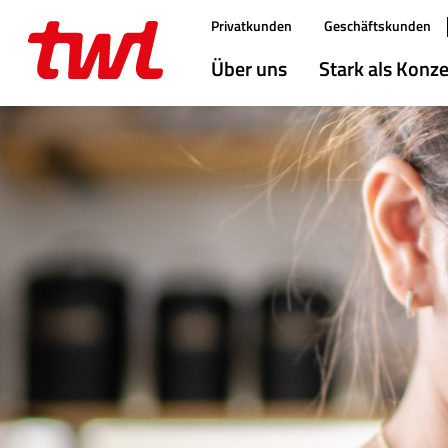
Direktlink:
Privatkunden
Geschäftskunden
Hauptmenü
Über uns
Stark als Konz
Inhalt