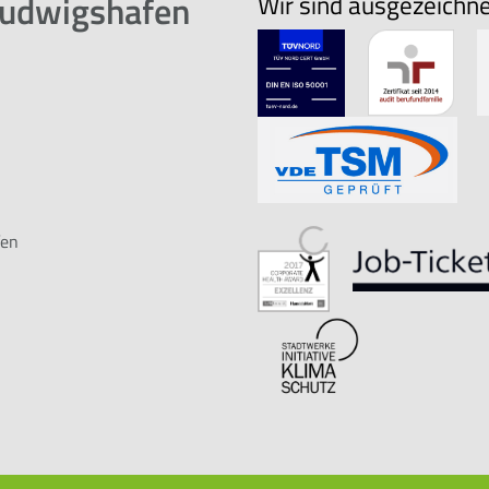
Ludwigshafen
Wir sind ausgezeichn
fen