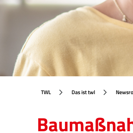
TWL
Das ist twl
Newsr
Baumaßnahm