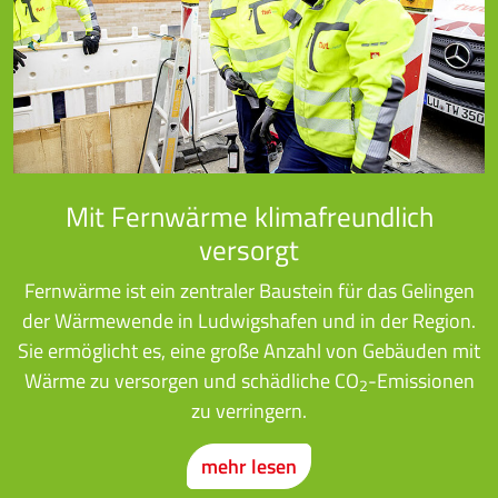
Mit Fernwärme klimafreundlich
versorgt
Fernwärme ist ein zentraler Baustein für das Gelingen
der Wärmewende in Ludwigshafen und in der Region.
Sie ermöglicht es, eine große Anzahl von Gebäuden mit
Wärme zu versorgen und schädliche CO
-Emissionen
2
zu verringern.
mehr lesen