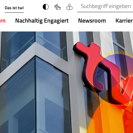
Suchbegriff(e)
Das ist twl
ern
Nachhaltig Engagiert
Newsroom
Karrie