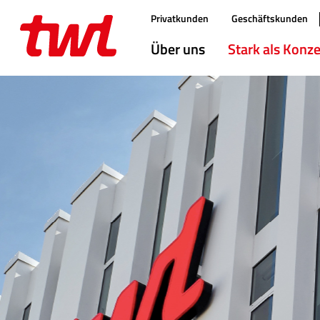
Direktlink:
Privatkunden
Geschäftskunden
Hauptmenü
Über uns
Stark als Konz
Inhalt