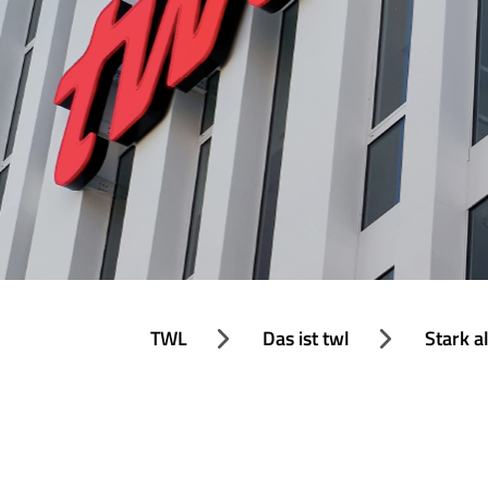
TWL
Das ist twl
Stark a