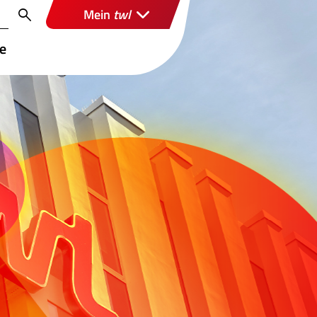
Mein
twl
re