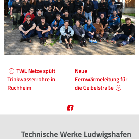
TWL Netze spült
Neue
Trinkwasserrohre in
Fernwärmeleitung für
Ruchheim
die Geibelstraße
Technische Werke Ludwigshafen