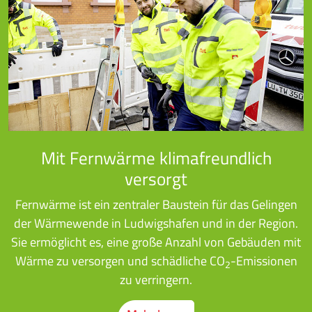
Mit Fernwärme klimafreundlich
versorgt
Fernwärme ist ein zentraler Baustein für das Gelingen
der Wärmewende in Ludwigshafen und in der Region.
Sie ermöglicht es, eine große Anzahl von Gebäuden mit
Wärme zu versorgen und schädliche CO
-Emissionen
2
zu verringern.