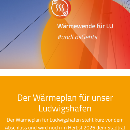
Wärmewende für LU
#undLosGehts
Der Wärmeplan für unser
Ludwigshafen
Der Wärmeplan für Ludwigshafen steht kurz vor dem
Abschluss und wird noch im Herbst 2025 dem Stadtrat