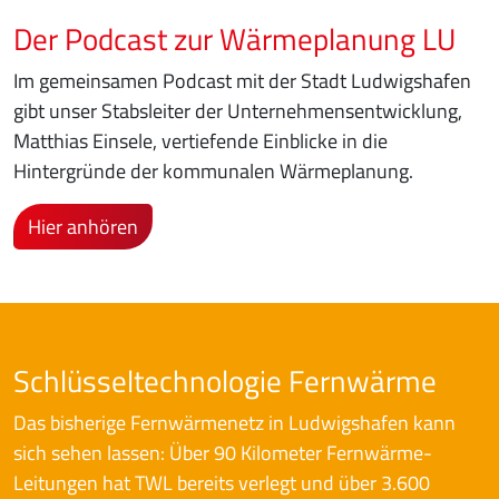
Der Podcast zur Wärmeplanung LU
Im gemeinsamen Podcast mit der Stadt Ludwigshafen
gibt unser Stabsleiter der Unternehmensentwicklung,
Matthias Einsele, vertiefende Einblicke in die
Hintergründe der kommunalen Wärmeplanung.
Hier anhören
Schlüsseltechnologie Fernwärme
Das bisherige Fernwärmenetz in Ludwigshafen kann
sich sehen lassen: Über 90 Kilometer Fernwärme-
Leitungen hat TWL bereits verlegt und über 3.600