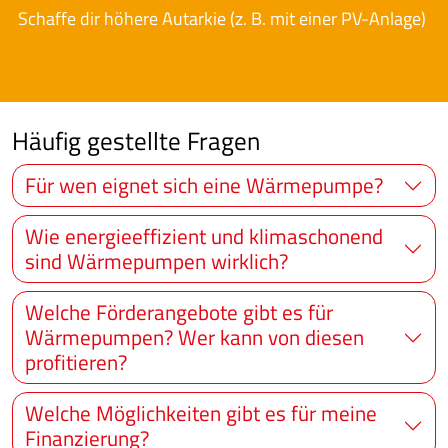
Schaffe dir höhere Autarkie (z. B. mit einer PV-Anlage)
Häufig gestellte Fragen
Für wen eignet sich eine Wärmepumpe?
Wie energieeffizient und klimaschonend
sind Wärmepumpen wirklich?
Welche Förderangebote gibt es für
Wärmepumpen? Wer kann von diesen
profitieren?
Welche Möglichkeiten gibt es für meine
Finanzierung?